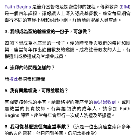
Faith Begins
是簡介基督教及探索信仰的課程。傳道教育 (
EfM
)
是一個四年課程，讓報讀人士深入認識基督教。座堂每星期會
舉行不同的查經小組和討論小組，詳情請向聖品人員查詢。
3. 我想成為聖約翰座堂的一份子，可怎做？
如閣下想成為本座堂的一份子，便須時常參與我們的崇拜和團
契。座堂每年作出註冊教友的邀請。成為註冊教友的人士，有
權選出或參選成為堂議會成員。
4. 崇拜的時間是怎樣的？
請
按此
參閱崇拜時間
5. 我有興趣領洗，可跟誰聯絡？
有關嬰孩領洗的事宜，請聯絡聖約翰座堂的
梁思恩牧師
，或附
屬教堂的負責牧師。有興趣領洗的成年人，請參加 Faith
Begins 課程。座堂每年會舉行一次成人洗禮及堅振禮。
6. 我可從甚麼途徑向座堂奉獻？
（這是一位出席座堂崇拜多年
的教友的電郵，他已回到美國，仍記念掛座堂）