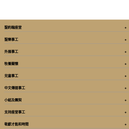
聖約翰座堂
聖樂事工
外展事工
牧養關懷
兒童事工
中文傳道事工
小組及團契
支持座堂事工
敬獻才能和時間