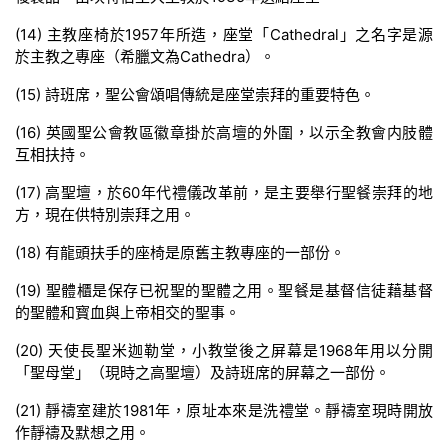
(14) 主教座椅於1957年所造，座堂「Cathedral」之名字是源
於主教之專座（希臘文為Cathedra）。
(15) 詩班席，聖公會頌唱傳統是座堂崇拜的重要特色。
(16) 英國聖公會教區徽章掛於高壇的外圍，以示全教會内肢體
互相扶持。
(17) 高聖壇，於60年代禮儀改革前，是主要舉行聖餐崇拜的地
方，現在供特別崇拜之用。
(18) 有龍頭扶手的座椅是原舊主教專座的一部份。
(19) 聖體櫃是保存已祝聖的聖體之用。聖餐是基督信徒藉基督
的聖體和寳血與上帝相交的聖事。
(20) 天使長聖米迦勒堂，小教堂後之屏幕是1968年用以分開
「聖母堂」（現時之高聖壇）及詩班席的屏幕之一部份。
(21) 靜禱室建於1981年，原址本來是洗禮堂。靜禱室現時開放
作靜禱及默想之用。