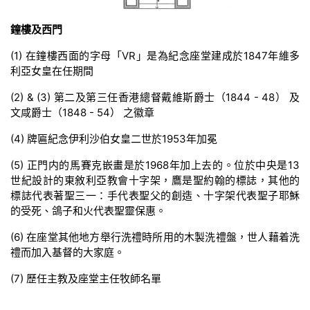
鐘樓及西門
(1) 在鐘樓西面的字母「VR」是為紀念座堂建成於1847年維多
利亞女皇在任期間
(2) & (3) 第二及第三任香港總督戴維斯爵士（1844 - 48） 及
文咸爵士（1848 - 54） 之徽章
(4) 牌匾紀念伊利沙伯女皇二世於1953年加冕
(5) 正門内的馬賽克嵌畫是於1968年加上去的。位於中央是13
世紀設計的東敘利亞教會十字架，鷹是聖約翰的標誌，其他的
標誌代表著聖三一：手代表聖父的創造、十字架代表聖子耶穌
的受死、鴿子和火代表聖靈保惠。
(6) 在座堂其他地方舉行洗禮時所用的木製洗禮盤，世人藉着洗
禮而加入基督的大家庭。
(7) 歷任主教及座堂主任牧師名單