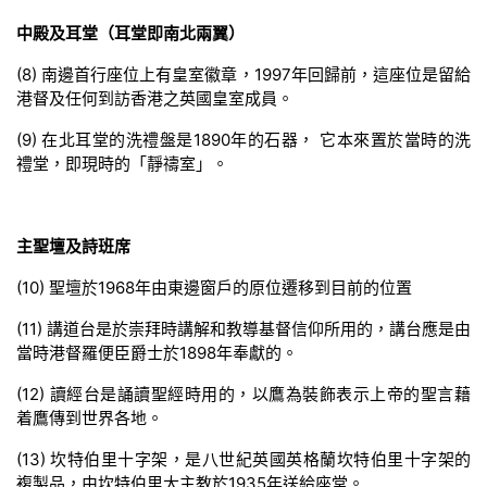
中殿及耳堂（耳堂即南北兩翼）
(8) 南邊首行座位上有皇室徽章，1997年回歸前，這座位是留給
港督及任何到訪香港之英國皇室成員。
(9) 在北耳堂的洗禮盤是1890年的石器， 它本來置於當時的洗
禮堂，即現時的「靜禱室」。
主聖壇及詩班席
(10) 聖壇於1968年由東邊窗戶的原位遷移到目前的位置
(11) 講道台是於崇拜時講解和教導基督信仰所用的，講台應是由
當時港督羅便臣爵士於1898年奉獻的。
(12) 讀經台是誦讀聖經時用的，以鷹為裝飾表示上帝的聖言藉
着鷹傳到世界各地。
(13) 坎特伯里十字架，是八世紀英國英格蘭坎特伯里十字架的
複製品，由坎特伯里大主教於1935年送給座堂。