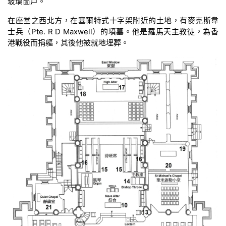
玻璃窗戶。
在座堂之西北方，在塞爾特式十字架附近的土地，有麥克斯韋
士兵（Pte. R D Maxwell）的墳墓。他是羅馬天主教徒，為香
港戰役而捐軀，其後他被就地埋葬。